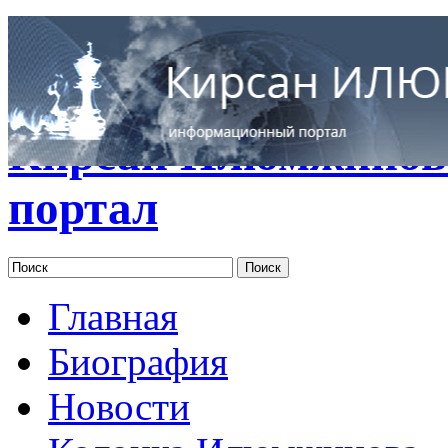
RUS
ENG
Кирсан Илюмжинов
портал
Главная
Биография
Новости