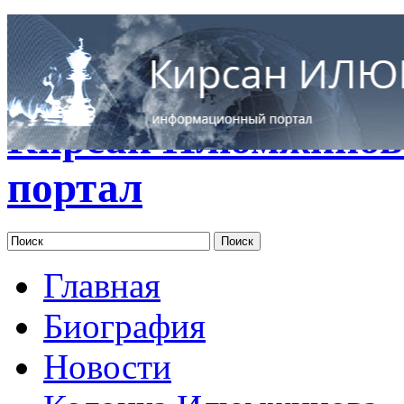
RUS
ENG
Кирсан Илюмжинов
портал
Главная
Биография
Новости