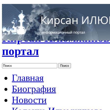
RUS
ENG
Кирсан Илюмжинов
портал
Главная
Биография
Новости