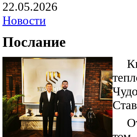
22.05.2026
Новости
Послание
К
тепл
Чудо
Став
О
том,